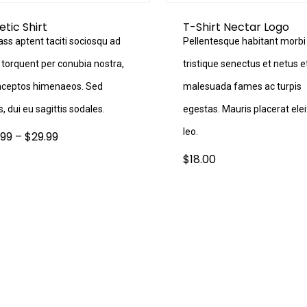
etic Shirt
T-Shirt Nectar Logo
ass aptent taciti sociosqu ad
Pellentesque habitant morbi
a torquent per conubia nostra,
tristique senectus et netus e
inceptos himenaeos. Sed
malesuada fames ac turpis
s, dui eu sagittis sodales.
egestas. Mauris placerat ele
leo.
Price
.99
–
$
29.99
range:
$24.99
$
18.00
through
$29.99