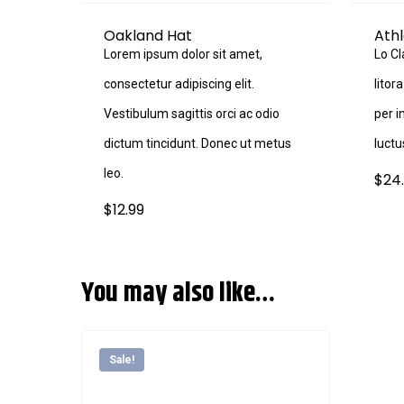
Oakland Hat
Athl
Lorem ipsum dolor sit amet,
Lo Cl
consectetur adipiscing elit.
litor
Vestibulum sagittis orci ac odio
per 
dictum tincidunt. Donec ut metus
luctu
leo.
$
24
$
12.99
You may also like…
Sale!